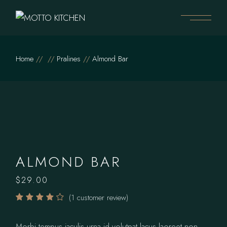
Home
Pralines
Almond Bar
ALMOND BAR
$
29.00
(
1
customer review)
Morbi tempus iaculis urna id volutpat lacus laoreet non