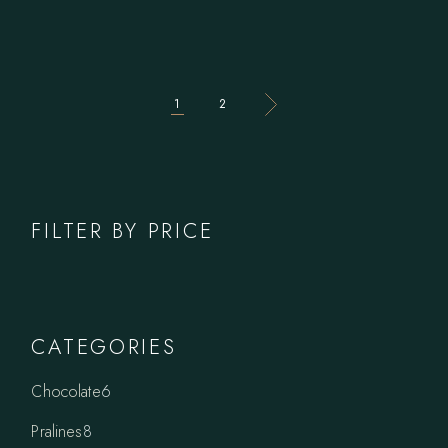
1
2
FILTER BY PRICE
CATEGORIES
6
Chocolate
6
products
8
Pralines
8
products