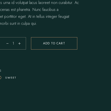
s urna id volutpat lacus laoreet non curabitur. Ac
 cenas est pharetra. Nunc faucibus a
t porttitor eget. At in tellus integer feugiat
morbi sunt in culpa qui.
ADD TO CART
uantity
s
SWEET