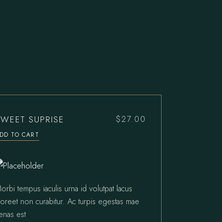
SWEET SUPRISE
$
27.00
DD TO CART
orbi tempus iaculis urna id volutpat lacus
aoreet non curabitur. Ac turpis egestas mae
enas est