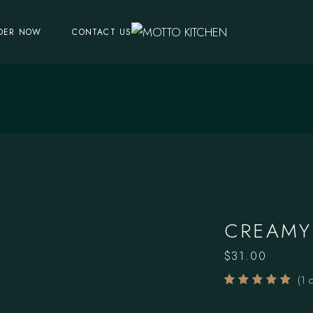
DER NOW
CONTACT US
CREAMY
$
31.00
(
1
c