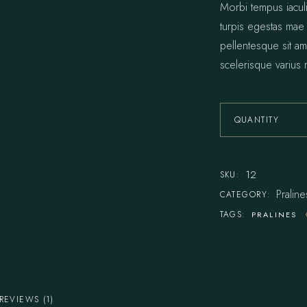
Morbi tempus iaculi
turpis egestas mae
pellentesque sit ame
scelerisque varius 
QUANTITY
Creamy Cake q
12
SKU:
Praline
CATEGORY:
TAGS:
PRALINES
REVIEWS (1)