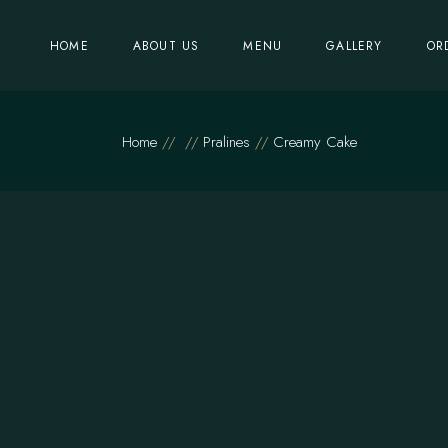
Skip
to
the
HOME
ABOUT US
MENU
GALLERY
OR
content
Home
Pralines
Creamy Cake