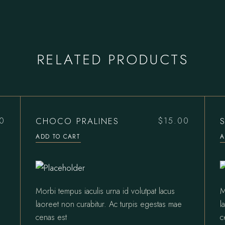
RELATED PRODUCTS
CHOCO PRALINES
0
$
15.00
ADD TO CART
A
Morbi tempus iaculis urna id volutpat lacus
M
laoreet non curabitur. Ac turpis egestas mae
l
cenas est
c