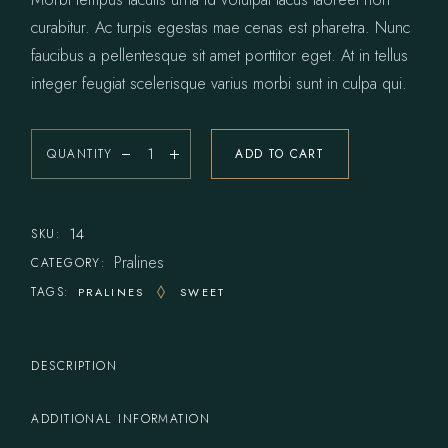
curabitur. Ac turpis egestas mae cenas est pharetra. Nunc
faucibus a pellentesque sit amet porttitor eget. At in tellus
integer feugiat scelerisque varius morbi sunt in culpa qui.
QUANTITY
ADD TO CART
Sweet Suprise quantity
14
SKU:
Pralines
CATEGORY:
TAGS:
PRALINES
SWEET
DESCRIPTION
ADDITIONAL INFORMATION