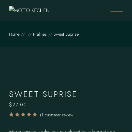
Skip
to
the
content
Home
Pralines
Sweet Suprise
SWEET SUPRISE
$
27.00
(
1
customer review)
Morbi tempus iaculis urna id volutpat lacus laoreet non