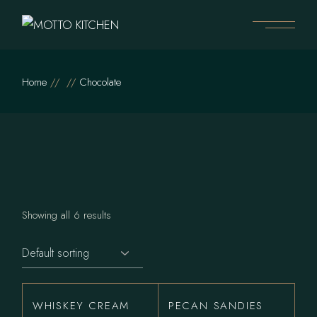
Skip
to
the
content
Home
Chocolate
Showing all 6 results
WHISKEY CREAM
PECAN SANDIES