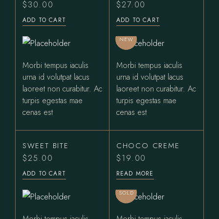
$
30.00
$
27.00
ADD TO CART
ADD TO CART
NEW
Morbi tempus iaculis
Morbi tempus iaculis
urna id volutpat lacus
urna id volutpat lacus
laoreet non curabitur. Ac
laoreet non curabitur. Ac
turpis egestas mae
turpis egestas mae
cenas est
cenas est
SWEET BITE
CHOCO CREME
$
25.00
$
19.00
ADD TO CART
READ MORE
SOLD
Morbi tempus iaculis
Morbi tempus iaculis