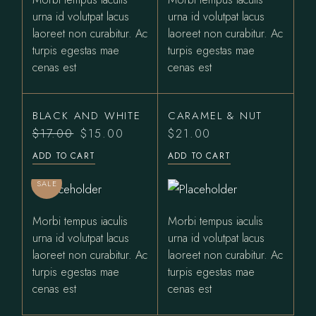
urna id volutpat lacus
urna id volutpat lacus
laoreet non curabitur. Ac
laoreet non curabitur. Ac
turpis egestas mae
turpis egestas mae
cenas est
cenas est
BLACK AND WHITE
CARAMEL & NUT
$
17.00
$
15.00
$
21.00
Original
Current
price
price
ADD TO CART
ADD TO CART
was:
is:
$17.00.
$15.00.
SALE
Morbi tempus iaculis
Morbi tempus iaculis
urna id volutpat lacus
urna id volutpat lacus
laoreet non curabitur. Ac
laoreet non curabitur. Ac
turpis egestas mae
turpis egestas mae
cenas est
cenas est