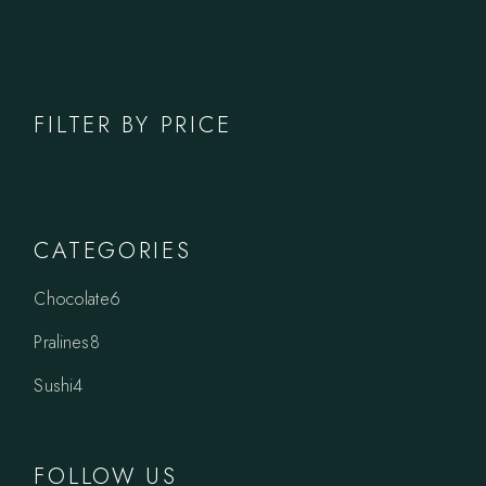
FILTER BY PRICE
CATEGORIES
6
Chocolate
6
products
8
Pralines
8
products
4
Sushi
4
products
FOLLOW US